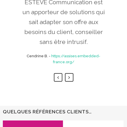
socle technologique robuste
ESTEVE Communication est
et envoie chaque semaine
apprécié son soutien
Bruno Germain
-
www.commoveo.fr
technique tout au long de nos
et un engagement sans faille,
un apporteur de solutions qui
nos 2 newsletters à
pour une expérience client
l'ensemble de nos clients.
sait adapter son offre aux
années de collaboration.
besoins du client, conseiller
ajustée au plus près de vos
Cendrine B.
Damien B.
-
-
https://assises.embedded-
www.criteredirect.com
sans être intrusif.
besoins.
france.org/
Cendrine B.
Luc C.
-
www.embedded-france.org
-
https://assises.embedded-
france.org/
QUELQUES RÉFÉRENCES CLIENTS…